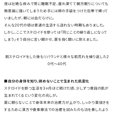
夜は壮絶な痒みで常に睡眠不足、疲れ果てて朝方眠りについても
無意識に掻いてしまうため手には綿の手袋をつけた包帯で縛って
いましたが、朝には血だらけに。
そんな20代の頃は普通の生活すら送れない時期もありました。
しかし、ここでステロイドを使っては「同じことの繰り返しになって
しまう」そう自分に言い聞かせ、薬を抜く闘いに耐えました。
脱ステロイドをした後もリバウンドと様々な肌荒れを繰り返した2
0代～40代
■自分の身体を知り、諦めないことで生まれた肌変化
ステロイドを断つ生活を3ヶ月ほど続けた頃、少しずつ普段の肌が
生まれてくるという変化の兆しが。
薬に頼らないことで身体本来の治癒力が上がり、しっかり薬抜きを
するために漢方や食事療法での治癒を試みたのも功を奏したよう