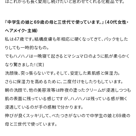
はこれからも長く愛用し続けたいと思わせてくれる化粧品です。
『中学生の娘と69歳の母と三世代で使っています。』（40代女性・
ヘアメイク・主婦）
私は47歳です。結構皮膚も年相応に硬くなってきて、パックをした
りしても一時的なもの。
でもハノハノは一晩寝て起きるとマシュマロのように肌が柔らかく
なり驚きました！(笑)
洗顔後、突っ張らないです。そして、安定した素肌感と保湿力。
さらに保湿力を高めるために、二度付けをしたりもしています。
朝の洗顔で、他の美容液等は昨夜の塗ったクリームが浸透しつつも
肌の表面に残っている感じですが、ハノハノは残っている感が無く
浸透しているのが手の感触で分かります。
伸びが良くスッキリして、べたつきがないので中学生の娘と69歳の
母と三世代で使っています。