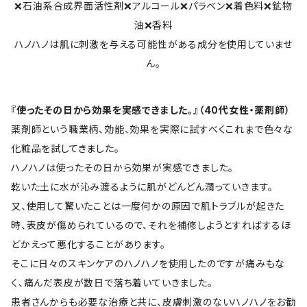
❌石油系合成界面活性剤❌アルコール❌パラベン❌着色料❌鉱物
油❌香料
ハノハノは肌に刺激を与える可能性がある成分を使用していませ
ん。
『使ったその日から効果を実感できました。』（40代女性・薬剤師）
薬剤師という職業柄、効能、効果を実際に試すべくこれまで色々な
化粧品を試してきました。
ハノハノは使ったその日から効果が実感できました。
乾いた土に水が沁み渡るように肌がどんどん潤っていきます。
又、使用して驚いたことは一度何かの原因で肌トラブルが起きた
時、表皮が傷められているので、それを補修しようとすればするほ
どかえって悪化することがあります。
そこに日々のスキンケアのハノハノを使用したのですが痛みもな
く、痛んだ表皮が数日で落ち着いていきました。
患者さんからも必要な治療と共に、皮膚刺激のないハノハノをお勧