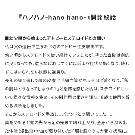
『ハノハノ-hano hano-』開発秘話
■幼少期から始まったアトピーとステロイドとの闘い
私は父の遺伝で生まれつきのアトピー性皮膚炎です。
幼い頃からステロイドを使い続けていましたが、塗った直後は劇的
に良くなっても、塗らなければすぐに以前より症状が酷くなり、使わ
ずにはいられない状態に逆戻り。
長年の繰り返しで顔の皮膚は毛細血管が見えるほど薄くなり、『私
の肌はどうなってしまうの？』と恐怖を感じた私は、ステロイドにつ
いて様々な情報を集め、その副作用の重さを知り、18歳で使用を辞
める決断をしました。
そこからステロイドを手放しリバウンドとの闘いでした……
薬をやめると頭の先から足の先まで晴れ上がり、全身から滲み出
た体液（浸出液）や血が張り付いた洋服を脱ぐのも大変な状態に。